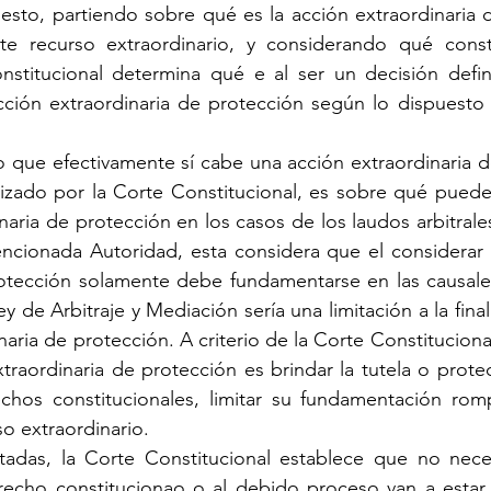
esto, partiendo sobre qué es la acción extraordinaria d
e recurso extraordinario, y considerando qué const
onstitucional determina qué e al ser un decisión defini
cción extraordinaria de protección según lo dispuesto 
que efectivamente sí cabe una acción extraordinaria de
lizado por la Corte Constitucional, es sobre qué puede
aria de protección en los casos de los laudos arbitrales
ncionada Autoridad, esta considera que el considerar 
rotección solamente debe fundamentarse en las causales
Ley de Arbitraje y Mediación sería una limitación a la fin
aria de protección. A criterio de la Corte Constituciona
xtraordinaria de protección es brindar la tutela o protec
chos constitucionales, limitar su fundamentación rompe
o extraordinario. 
itadas, la Corte Constitucional establece que no nece
recho constitucionao o al debido proceso van a estar