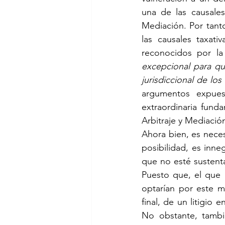
una de las causales
Mediación. Por tanto
las causales taxati
reconocidos por la
excepcional para que
jurisdiccional de los
argumentos expuest
extraordinaria fund
Arbitraje y Mediació
Ahora bien, es neces
posibilidad, es inne
que no esté sustenta
Puesto que, el que 
optarían por este mé
final, de un litigio 
No obstante, tambié