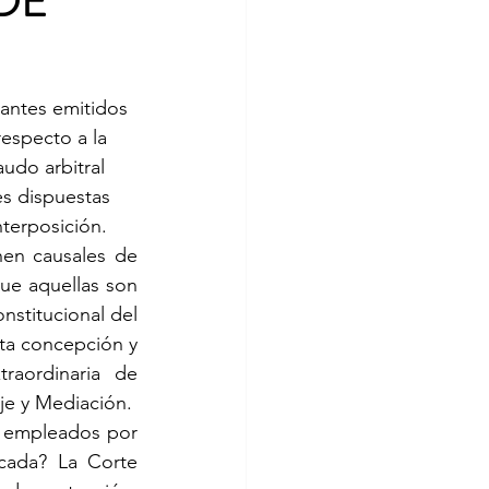
DE
antes emitidos 
especto a la 
udo arbitral 
es dispuestas 
nterposición. 
nen causales de 
ue aquellas son 
nstitucional del 
a concepción y 
raordinaria de 
aje y Mediación. 
s empleados por 
cada? La Corte 