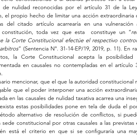
 de nulidad reconocidas por el artículo 31 de la Ley 
, el propio hecho de limitar una acción extraordinaria 
vas del citado artículo acarrearía en una vulneración 
 constitución, toda vez que esta  constituye un “
re
 la Corte Constitucional efectúe el respectivo control 
 arbitros
” (Sentencia N°. 31-14-EP/19, 2019, p. 11). En ra
os, la Corte Constitucional acepta la posibilidad 
amentada en causales no contempladas en el artículo 3
n.
ario mencionar, que el que la autoridad constitucional 
gable que el poder interponer una acción extraordinari
da en las causales de nulidad taxativa acarrea una insegu
exista estas posibilidades pone en tela de duda el por
todo alternativo de resolución de conflictos, si puede
en sede constitucional por otras causales a las previstas 
n está el criterio en que si se configuraría una may