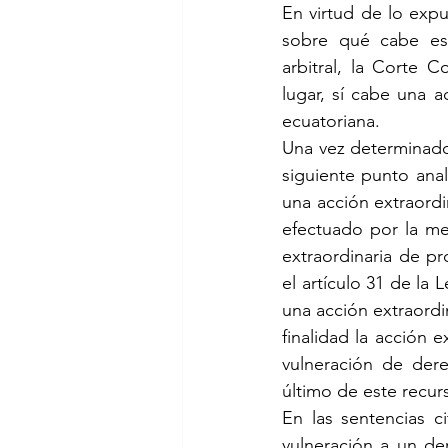
En virtud de lo expu
sobre qué cabe est
arbitral, la Corte C
lugar, sí cabe una a
ecuatoriana. 
Una vez determinado 
siguiente punto ana
una acción extraordin
efectuado por la me
extraordinaria de p
el artículo 31 de la 
una acción extraordin
finalidad la acción e
vulneración de dere
último de este recurs
En las sentencias c
vulneración a un de