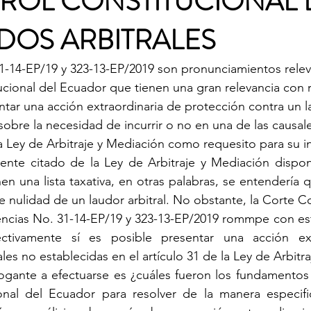
ROL CONSTITUCIONAL 
DOS ARBITRALES
1-14-EP/19 y 323-13-EP/2019 son pronunciamientos relev
ucional del Ecuador que tienen una gran relevancia con r
ntar una acción extraordinaria de protección contra un la
sobre la necesidad de incurrir o no en una de las causal
la Ley de Arbitraje y Mediación como requesito para su i
rmente citado de la Ley de Arbitraje y Mediación dispo
 una lista taxativa, en otras palabras, se entendería q
e nulidad de un laudor arbitral. No obstante, la Corte Co
encias No. 31-14-EP/19 y 323-13-EP/2019 rommpe con est
ectivamente sí es posible presentar una acción ext
es no establecidas en el artículo 31 de la Ley de Arbitr
rrogante a efectuarse es ¿cuáles fueron los fundamento
onal del Ecuador para resolver de la manera especifi