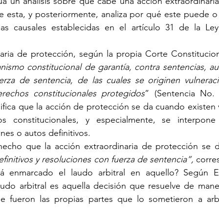
úa un análisis sobre qué cabe una acción extraordinaria
 de esta, y posteriormente, analiza por qué este puede o
s causales establecidas en el artículo 31 de la Ley 
aria de protección, según la propia Corte Constitucion
ismo constitucional de garantía, contra sentencias, auto
erza de sentencia, de las cuales se originen vulneraci
rechos constitucionales protegidos
” (Sentencia No. 
nifica que la acción de protección se da cuando existen 
s constitucionales, y especialmente, se interpone
nes o autos definitivos.
 hecho que la acción extraordinaria de protección se d
efinitivos y resoluciones con fuerza de sentencia”, 
corre
stá enmarcado el laudo arbitral en aquello? Según E
audo arbitral es aquella decisión que resuelve de manera
e fueron las propias partes que lo sometieron a arbit