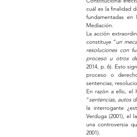
Constitucional efect
cuál es la finalidad
fundamentadas en la
Mediación. 
La acción extraordin
constituye “
un mecan
resoluciones con fu
proceso u otros de
2014, p. 6). Esto sig
proceso o derecho
sentencias, resolucio
En razón a ello, el
“
sentencias, autos d
la interrogante ¿e
Verduga (2001), el l
una controversia qu
2001). 